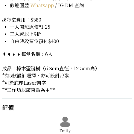
歡迎團體
Whatsapp
/ IG DM
查詢
💰每堂費用：$580​
一人開班原價*1.25
三人或以上9折
自由時段留位預付$400
👨‍👩‍👧‍👦每堂名額：6人
成品：樟木聖誕樹（6.8cm直徑，12.5cm高）
*有5款設計選擇，亦可設計形狀
*可於底座Laser刻字
**工作坊以廣東話為主**
評價
Emily