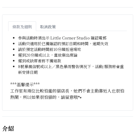
條款及細則
取消政策
參與活動時須出示 Little Corner Studio 確認電郵
活動只適用於已獲確認的預訂日期和時間，逾期失效
請於預定活動時間前10分鐘抵達場地
遲到20分鐘或以上，當放棄出席論
遲到或缺席者將不獲退款
8號暴風信號或以上／黑色暴雨警告情況下，活動/服務將會重
新安排日期
***溫馨提示***
工作室有兩位比較怕羞的貓店長，她們不會主動靠近人也很怕
熱鬧，所以如果很怕貓的，請留意哦🐾
介紹