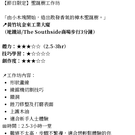
【節日限定】聖誕樹工作坊
「由小木塊開始，造出散發香氣的樟木聖誕樹。」
📍黃竹坑金來工業大廈
（地鐵站/The Southside商場步行3分鐘）
體力：★★★☆☆（2.5-3hr）
技巧學習：★☆☆☆☆
創作度：
★★★☆☆
📌工作坊內容：
形狀畫線
線鋸機切割技巧
鑽洞
銼刀修整及打磨表面
上護木油
適合新手人士體驗
📅時間：2.5-3小時一堂
難道不太高，步驟不繁複，適合想輕鬆體驗的你