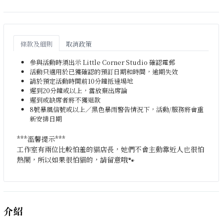
條款及細則
取消政策
參與活動時須出示 Little Corner Studio 確認電郵
活動只適用於已獲確認的預訂日期和時間，逾期失效
請於預定活動時間前10分鐘抵達場地
遲到20分鐘或以上，當放棄出席論
遲到或缺席者將不獲退款
8號暴風信號或以上／黑色暴雨警告情況下，活動/服務將會重
新安排日期
***溫馨提示***
工作室有兩位比較怕羞的貓店長，她們不會主動靠近人也很怕
熱鬧，所以如果很怕貓的，請留意哦🐾
介紹