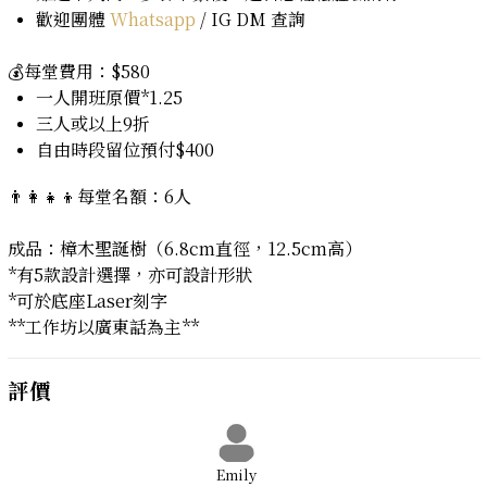
歡迎團體
Whatsapp
/ IG DM
查詢
💰每堂費用：$580​
一人開班原價*1.25
三人或以上9折
自由時段留位預付$400
👨‍👩‍👧‍👦每堂名額：6人
成品：樟木聖誕樹（6.8cm直徑，12.5cm高）
*有5款設計選擇，亦可設計形狀
*可於底座Laser刻字
**工作坊以廣東話為主**
評價
Emily