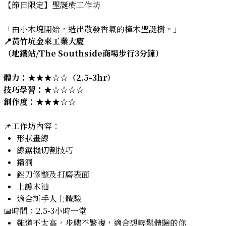
【節日限定】聖誕樹工作坊
「由小木塊開始，造出散發香氣的樟木聖誕樹。」
📍黃竹坑金來工業大廈
（地鐵站/The Southside商場步行3分鐘）
體力：★★★☆☆（2.5-3hr）
技巧學習：★☆☆☆☆
創作度：
★★★☆☆
📌工作坊內容：
形狀畫線
線鋸機切割技巧
鑽洞
銼刀修整及打磨表面
上護木油
適合新手人士體驗
📅時間：2.5-3小時一堂
難道不太高，步驟不繁複，適合想輕鬆體驗的你