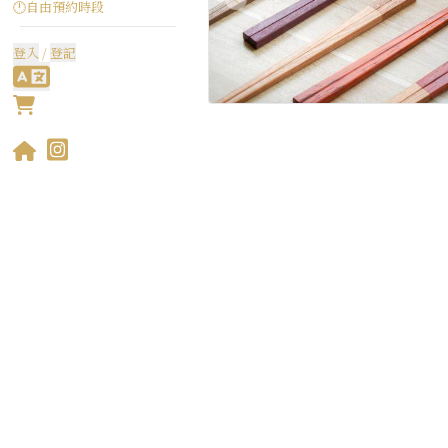
🕛自由預約時段
登入
/
登記