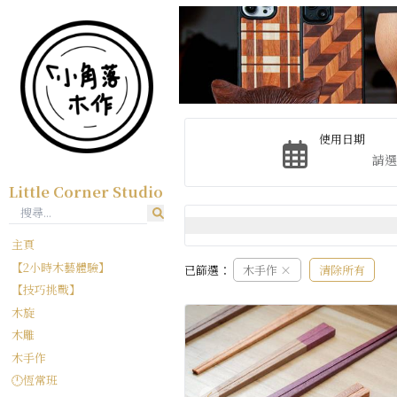
使用日期
Little Corner Studio
主頁
【2小時木藝體驗】
已篩選：
木手作
×
清除所有
【技巧挑戰】
木旋
木雕
木手作
🕛恆常班